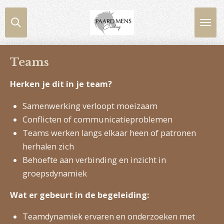
Ga
direct
naar
de
Teams
hoofdinhoud
Herken je dit in je team?
Samenwerking verloopt moeizaam
Conflicten of communicatieproblemen
Teams werken langs elkaar heen of patronen
herhalen zich
Behoefte aan verbinding en inzicht in
groepsdynamiek
Wat er gebeurt in de begeleiding:
Teamdynamiek ervaren en onderzoeken met