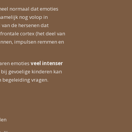
t heel normaal dat emoties
namelijk nog volop in
l van de hersenen dat
efrontale cortex (het deel van
lannen, impulsen remmen en
aren emoties
veel intenser
 bij gevoelige kinderen kan
n begeleiding vragen.
len