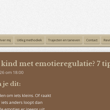
Over mij
Uitleg methodiek
Trajecten en tarieven
Contact
Rev
 kind met emotieregulatie? 7 ti
026 om 18:00
je dit:
n om iets kleins. Of raakt
iets anders loopt dan
lle emoties er ineens uit