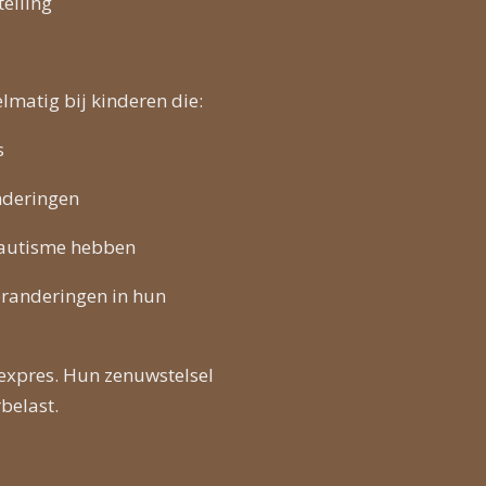
telling
lmatig bij kinderen die:
s
nderingen
autisme hebben
eranderingen in hun
 expres. Hun zenuwstelsel
belast.