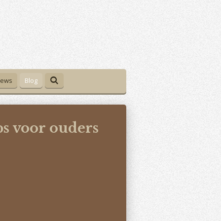
iews
Blog
ps voor ouders